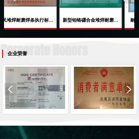
行标准
新型钼铬硼合金堆焊耐磨焊
耐高温耐磨焊条技术创新
条
Corporate Honors
企业荣誉