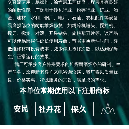
交直流两用，易操作，涂焊层工艺优良，焊层具有良好
的耐磨性能。广泛用于砖瓦行业、粉碎行业、矿业、冶
金、建材、水利、钢厂、电厂、石油、农机配件等设备
易磨损部位的耐磨堆焊修复，如粉碎机锤头、搅拌机、
搅刀、搅笼、对滚、开采钻头、旋耕犁刀片等。该产品
可以使易磨损件延长使用寿命，节省更换新件时间，降
低维修材料投资成本，减少停工抢修次数，以达到保障
生产正常运行的效果。
我厂可承接客户特殊要求的堆焊耐磨焊条的研制、生
产任务，欢迎新老客户来电咨询洽谈，我厂将以质量优
良、价格实惠、竭诚服务的宗旨，满足您的需求。
本单位常期使用以下注册商标