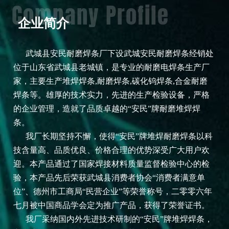
Company Profile
企业简介
武城县安民耐磨焊条厂下设武城安民耐磨焊条经销处
位于山东省武城县老城镇，是专业的耐磨电焊条生产厂
家，主要生产堆焊焊条,耐磨焊条,碳化钨焊条,合金耐磨
焊条等。雄厚的技术实力，先进的生产检验设备，严格
的企业管理，造就了品质卓越的“安民”牌耐磨堆焊焊
条。
我厂长期坚持不懈，使得“安民”牌堆焊耐磨焊条以科
技含量高、品质优良、价格合理的优势深受广大用户欢
迎。本产品通过了国家焊接材料质量监督检验中心的检
验，本产品先后荣获武城县消费者协会“消费者满意单
位”、德州市工商局“民营企业”等荣誉称号，二零零六年
七月被中国商品学会定为推广产品，获得了荣誉证书。
我厂采纳国内外先进技术研制的“安民”牌堆焊焊条，