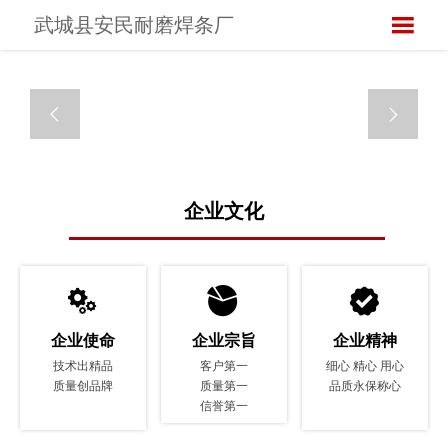

武城县安民耐磨焊条厂


企业文化



企业使命
企业宗旨
企业精神
技术出精品
客户第一
细心 精心 用心
质量创品牌
质量第一
品质永保称心
信誉第一