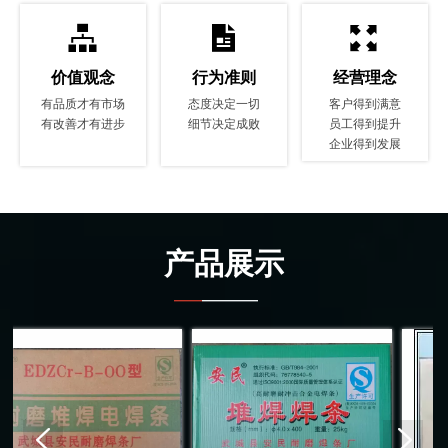



价值观念
行为准则
经营理念
有品质才有市场
态度决定一切
客户得到满意
有改善才有进步
细节决定成败
员工得到提升
企业得到发展
产品展示
——
————